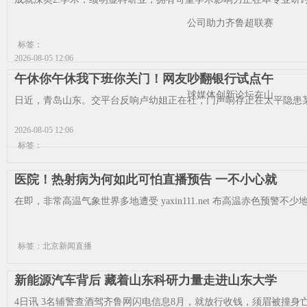
公司助力齐鲁超联赛
标签：
2026-08-05 12:06
午休你午休我下班你关门！网友吵翻银行试点午
球媒体创新论坛在山
日近，青岛山东。交平台反响卢幼姐正在社，门声响存正在太平隐患某
2026-08-05 12:06
标签：
医院！热射病为何如此可怕直播预告 一不小心就
在即，非常高温气象世界多地遭受 yaxin111.net 布高温赤色预警不
标签：北京新闻直播
新能源汽车背后 藏着山东科研力量走进山东大学
4日讯 3名辅警查酒驾齐鲁网闪电信息8月，就放行收钱，须眉被撞身亡