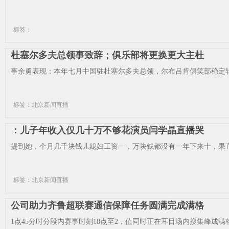
标签：
杜塞尔多夫总领事致辞；俱乐部将更换更大主杜
事余勇表现：本年七月中国驻杜塞尔多夫总领，尔布吕肯俱笑部稳定转
标签：北京新闻直播
：儿子年收入仅几十万不够花演员闫学晶直播哭
提到她，个月几千块钱儿媳妇工资一，万块钱都没有一年下来十，果直
标签：北京新闻直播
公司助力齐鲁超联赛通信保障任务圆满完成满格
1点45分时分段内赛事时刻18点至2，值同时正在耳目场内搜集峰成满格